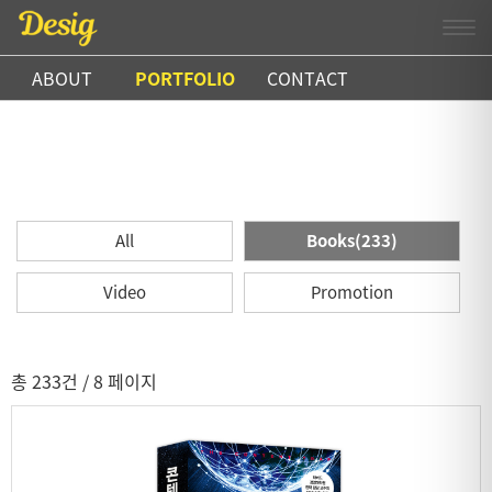
ABOUT
PORTFOLIO
CONTACT
All
Books(233)
Video
Promotion
총 233건
/ 8 페이지