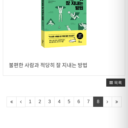
불편한 사람과 적당히 잘 지내는 방법
목록
1
2
3
4
5
6
7
8