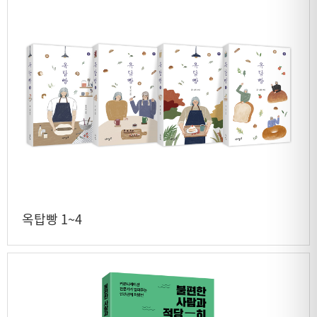
옥탑빵 1~4