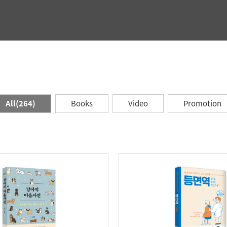
All(264)
Books
Video
Promotion