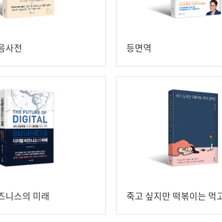
음사전
등면역
즈니스의 미래
죽고 싶지만 떡볶이는 먹고