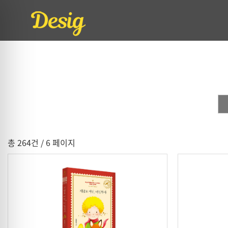
총 264건
/ 6 페이지