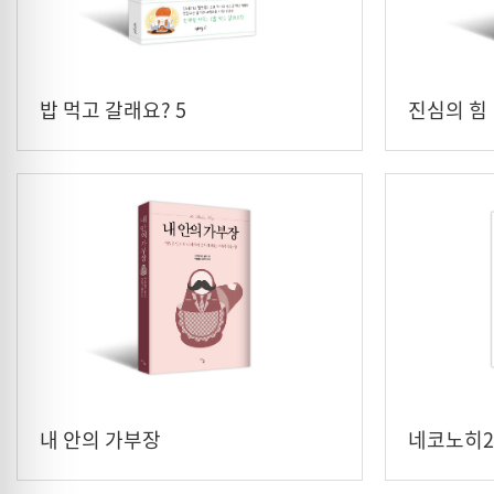
밥 먹고 갈래요? 5
진심의 힘
내 안의 가부장
네코노히2